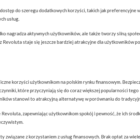
ostęp do szeregu dodatkowych korzyści, takich jak preferencyjne 
ych usług.
lko nagradza aktywnych użytkowników, ale także tworzy silną społe
 z Revoluta staje się jeszcze bardziej atrakcyjne dla użytkowników 
 liczne korzyści użytkownikom na polskim rynku finansowym. Bezpiec
zynniki, które przyczyniają się do coraz większej popularności teg
owników stanowi to atrakcyjną alternatywę w porównaniu do tradycy
 Revoluta, zapewniając użytkownikom spokój i pewność, że ich śro
eczywistym.
szty związane z korzystaniem z usług finansowych. Brak opłat za wie