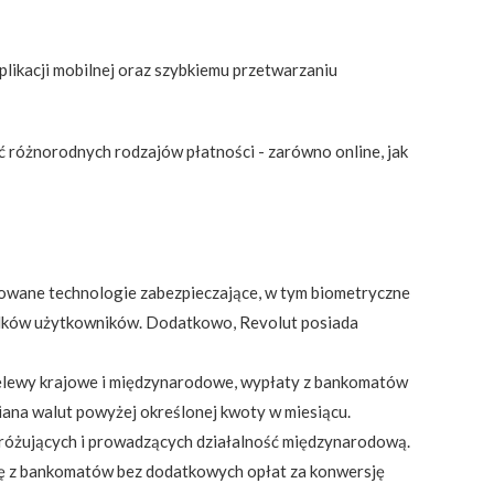
plikacji mobilnej oraz szybkiemu przetwarzaniu
 różnorodnych rodzajów płatności - zarówno online, jak
nsowane technologie zabezpieczające, w tym biometryczne
rodków użytkowników. Dodatkowo, Revolut posiada
rzelewy krajowe i międzynarodowe, wypłaty z bankomatów
ymiana walut powyżej określonej kwoty w miesiącu.
odróżujących i prowadzących działalność międzynarodową.
kę z bankomatów bez dodatkowych opłat za konwersję