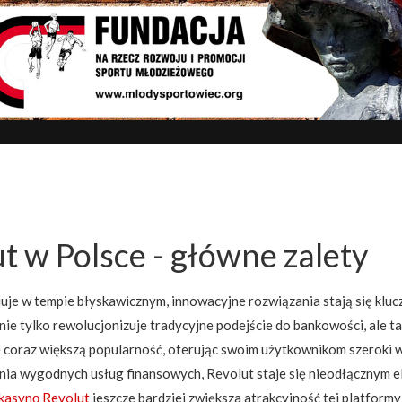
t w Polsce - główne zalety
uuje w tempie błyskawicznym, innowacyjne rozwiązania stają się klu
e tylko rewolucjonizuje tradycyjne podejście do bankowości, ale tak
e coraz większą popularność, oferując swoim użytkownikom szeroki w
nia wygodnych usług finansowych, Revolut staje się nieodłącznym 
kasynо Revolut
jeszcze bardziej zwiększa atrakcyjność tej platform