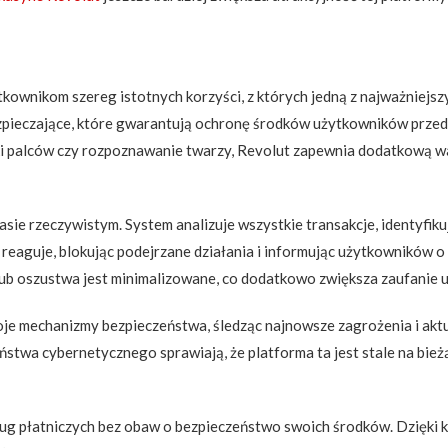
kownikom szereg istotnych korzyści, z których jedną z najważniejsz
pieczające, które gwarantują ochronę środków użytkowników prze
iski palców czy rozpoznawanie twarzy, Revolut zapewnia dodatkową 
sie rzeczywistym. System analizuje wszystkie transakcje, identyfiku
 reaguje, blokując podejrzane działania i informując użytkowników
ub oszustwa jest minimalizowane, co dodatkowo zwiększa zaufanie 
oje mechanizmy bezpieczeństwa, śledząc najnowsze zagrożenia i akt
ństwa cybernetycznego sprawiają, że platforma ta jest stale na bie
sług płatniczych bez obaw o bezpieczeństwo swoich środków. Dzię