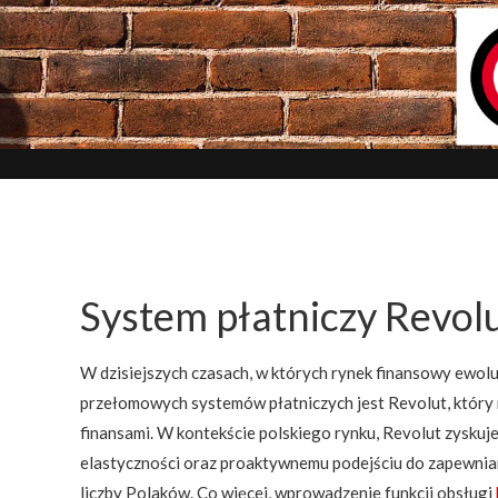
System płatniczy Revolu
W dzisiejszych czasach, w których rynek finansowy ewol
przełomowych systemów płatniczych jest Revolut, który ni
finansami. W kontekście polskiego rynku, Revolut zyskuj
elastyczności oraz proaktywnemu podejściu do zapewnia
liczby Polaków. Co więcej, wprowadzenie funkcji obsługi