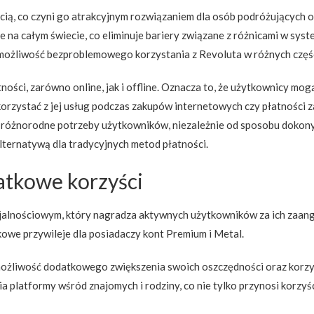
ścią, co czyni go atrakcyjnym rozwiązaniem dla osób podróżujących
ie na całym świecie, co eliminuje bariery związane z różnicami w sy
ożliwość bezproblemowego korzystania z Revoluta w różnych części
ności, zarówno online, jak i offline. Oznacza to, że użytkownicy mo
orzystać z jej usług podczas zakupów internetowych czy płatności z
różnorodne potrzeby użytkowników, niezależnie od sposobu dokonywan
alternatywą dla tradycyjnych metod płatności.
atkowe korzyści
jalnościowym, który nagradza aktywnych użytkowników za ich zaang
owe przywileje dla posiadaczy kont Premium i Metal.
ożliwość dodatkowego zwiększenia swoich oszczędności oraz korzys
latformy wśród znajomych i rodziny, co nie tylko przynosi korzyśc