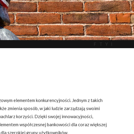
F
T
Y
I
czowym elementem konkurencyjności. Jednym z takich
że zmienia sposób, w jaki ludzie zarządzają swoimi
achlarz korzyści. Dzięki swojej innowacyjności,
elementem współczesnej bankowości dla coraz większej
y dla szerokiej grupy użytkowników.