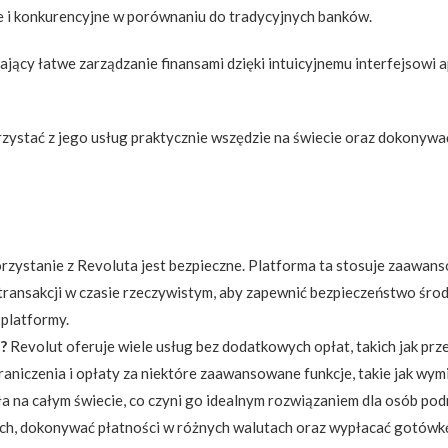
ne i konkurencyjne w porównaniu do tradycyjnych banków.
jący łatwe zarządzanie finansami dzięki intuicyjnemu interfejsowi a
zystać z jego usług praktycznie wszędzie na świecie oraz dokonywać
orzystanie z Revoluta jest bezpieczne. Platforma ta stosuje zaawa
transakcji w czasie rzeczywistym, aby zapewnić bezpieczeństwo ś
 platformy.
?
Revolut oferuje wiele usług bez dodatkowych opłat, takich jak p
 ograniczenia i opłaty za niektóre zaawansowane funkcje, takie jak w
ła na całym świecie, co czyni go idealnym rozwiązaniem dla osób p
ach, dokonywać płatności w różnych walutach oraz wypłacać gotów